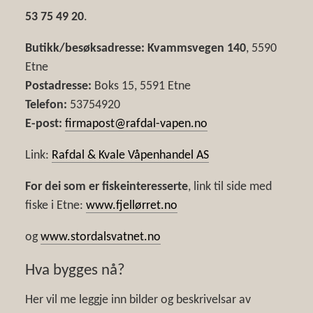
53 75 49 20
.
Butikk/besøksadresse: Kvammsvegen 140
, 5590
Etne
Postadresse:
Boks 15, 5591 Etne
Telefon:
53754920
E-post:
firmapost@rafdal-vapen.no
Link:
Rafdal & Kvale Våpenhandel AS
For dei som er fiskeinteresserte
, link til side med
fiske i Etne:
www.fjellørret.no
og
www.stordalsvatnet.no
Hva bygges nå?
Her vil me leggje inn bilder og beskrivelsar av